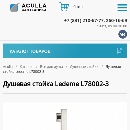
0 тов.
+7 (831) 210-67-77, 260-16-69
пн-пт, 09.00-18.00
КАТАЛОГ
КАТАЛОГ ТОВАРОВ
АКЦИИ
Аксессуары
ДОСТАВКА
Aculla
Каталог
Все для душа
Душевые стойки
Душевая
стойка Ledeme L78002-3
ДЕРЖАТЕЛИ
Биде
ОПЛАТА
Душевая стойка Ledeme L78002-3
ДИСПЕНСЕРЫ
НАПОЛЬНЫЕ БИДЕ
Ванны
ДОЗАТОРЫ ДЛЯ МЫЛА
ПОДВЕСНЫЕ БИДЕ
АКРИЛОВЫЕ ВАННЫ
КОНТАКТЫ
Ванны комплектующие
ЕРШИКИ
КРЫШКИ ДЛЯ БИДЕ
МРАМОРНЫЕ ВАННЫ
БОКОВЫЕ ПАНЕЛИ
Водонагреватели
КРЮЧКИ
СИФОНЫ ДЛЯ БИДЕ
ОТДЕЛЬНОСТОЯЩИЕ ВАННЫ
НОЖКИ
ВОДОНАГРЕВАТЕЛИ КОМБИНИРОВАННОГО НАГРЕВА
Все для душа
МЫЛЬНИЦЫ
СТАЛЬНЫЕ ВАННЫ
ПОДГОЛОВНИКИ
ВОДОНАГРЕВАТЕЛИ КОСВЕННОГО НАГРЕВА
ПОЛОТЕНЦЕДЕРЖАТЕЛИ
ДУШЕВЫЕ ДВЕРИ
СИДЯЧИЕ ВАННЫ