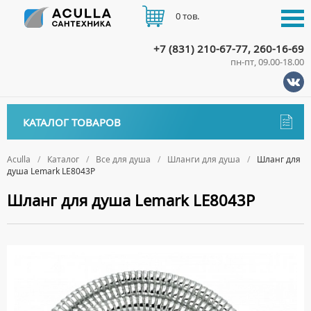
0 тов.
+7 (831) 210-67-77, 260-16-69
пн-пт, 09.00-18.00
КАТАЛОГ
КАТАЛОГ ТОВАРОВ
АКЦИИ
Аксессуары
ДОСТАВКА
Aculla
Каталог
Все для душа
Шланги для душа
Шланг для
душа Lemark LE8043P
ДЕРЖАТЕЛИ
Биде
ОПЛАТА
Шланг для душа Lemark LE8043P
ДИСПЕНСЕРЫ
НАПОЛЬНЫЕ БИДЕ
Ванны
ДОЗАТОРЫ ДЛЯ МЫЛА
ПОДВЕСНЫЕ БИДЕ
АКРИЛОВЫЕ ВАННЫ
КОНТАКТЫ
Ванны комплектующие
ЕРШИКИ
КРЫШКИ ДЛЯ БИДЕ
МРАМОРНЫЕ ВАННЫ
БОКОВЫЕ ПАНЕЛИ
Водонагреватели
КРЮЧКИ
СИФОНЫ ДЛЯ БИДЕ
ОТДЕЛЬНОСТОЯЩИЕ ВАННЫ
НОЖКИ
ВОДОНАГРЕВАТЕЛИ КОМБИНИРОВАННОГО НАГРЕВА
Все для душа
МЫЛЬНИЦЫ
СТАЛЬНЫЕ ВАННЫ
ПОДГОЛОВНИКИ
ВОДОНАГРЕВАТЕЛИ КОСВЕННОГО НАГРЕВА
ПОЛОТЕНЦЕДЕРЖАТЕЛИ
ДУШЕВЫЕ ДВЕРИ
СИДЯЧИЕ ВАННЫ