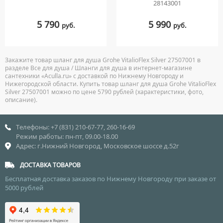
28143001
5 790
5 990
руб.
руб.
Закажите товар шланг для душа Grohe VitalioFlex Silver 27507001 в
разделе Все для душа / Шланги для душа в интернет-магазине
сантехники «Aculla.ru» с доставкой по Нижнему Новгороду и
Нижегородской области. Купить товар шланг для душа Grohe VitalioFlex
Silver 27507001 можно по цене 5790 рублей (характеристики, фото,
описание).
Телефоны: +7 (831) 210-67-77, 260-16-69
Режим работы: пн-пт, 09.00-18.00
Адрес: г.Нижний Новгород, Московское шоссе д.52г
ДОСТАВКА ТОВАРОВ
Бесплатная доставка заказов по Нижнему Новгороду при заказе от
5000 рублей