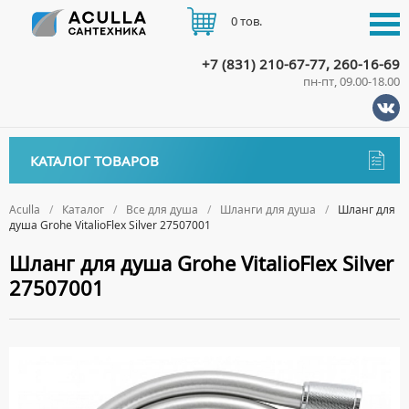
0 тов.
+7 (831) 210-67-77, 260-16-69
пн-пт, 09.00-18.00
КАТАЛОГ
КАТАЛОГ ТОВАРОВ
АКЦИИ
Аксессуары
ДОСТАВКА
Aculla
Каталог
Все для душа
Шланги для душа
Шланг для
душа Grohe VitalioFlex Silver 27507001
ДЕРЖАТЕЛИ
Биде
ОПЛАТА
Шланг для душа Grohe VitalioFlex Silver
ДИСПЕНСЕРЫ
НАПОЛЬНЫЕ БИДЕ
Ванны
27507001
ДОЗАТОРЫ ДЛЯ МЫЛА
ПОДВЕСНЫЕ БИДЕ
АКРИЛОВЫЕ ВАННЫ
КОНТАКТЫ
Ванны комплектующие
ЕРШИКИ
КРЫШКИ ДЛЯ БИДЕ
МРАМОРНЫЕ ВАННЫ
БОКОВЫЕ ПАНЕЛИ
Водонагреватели
КРЮЧКИ
СИФОНЫ ДЛЯ БИДЕ
ОТДЕЛЬНОСТОЯЩИЕ ВАННЫ
НОЖКИ
ВОДОНАГРЕВАТЕЛИ КОМБИНИРОВАННОГО НАГРЕВА
Все для душа
МЫЛЬНИЦЫ
СТАЛЬНЫЕ ВАННЫ
ПОДГОЛОВНИКИ
ВОДОНАГРЕВАТЕЛИ КОСВЕННОГО НАГРЕВА
ПОЛОТЕНЦЕДЕРЖАТЕЛИ
ДУШЕВЫЕ ДВЕРИ
СИДЯЧИЕ ВАННЫ