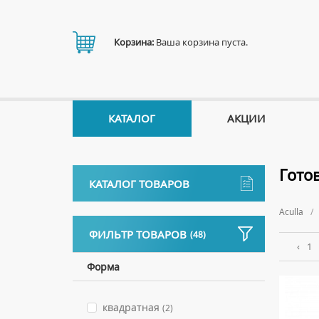
Корзина:
Ваша корзина пуста.
КАТАЛОГ
АКЦИИ
Гото
КАТАЛОГ ТОВАРОВ
Aculla
Аксессуары
ФИЛЬТР ТОВАРОВ
(48)
ДЕРЖАТЕЛИ
Биде
‹
1
ДИСПЕНСЕРЫ
НАПОЛЬНЫЕ БИДЕ
Форма
Ванны
ДОЗАТОРЫ ДЛЯ МЫЛА
ПОДВЕСНЫЕ БИДЕ
АКРИЛОВЫЕ ВАННЫ
Ванны комплектующие
ЕРШИКИ
квадратная
КРЫШКИ ДЛЯ БИДЕ
(2)
МРАМОРНЫЕ ВАННЫ
БОКОВЫЕ ПАНЕЛИ