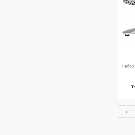
Набор
Т
‹
1