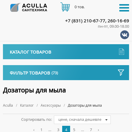
0 тов.
+7 (831) 210-67-77, 260-16-69
пн-пт, 09.00-18.00
КАТАЛОГ
КАТАЛОГ ТОВАРОВ
АКЦИИ
Аксессуары
ДОСТАВКА
ФИЛЬТР ТОВАРОВ
(73)
ДЕРЖАТЕЛИ
ОПЛАТА
Тип
ДИСПЕНСЕРЫ
Дозаторы для мыла
ДОЗАТОРЫ ДЛЯ МЫЛА
КОНТАКТЫ
Установка
ЕРШИКИ
Aculla
Каталог
Аксессуары
Дозаторы для мыла
Материал
КРЮЧКИ
Сортировать по:
цене, сначала дешевле
Бренд
МЫЛЬНИЦЫ
‹
1
…
3
4
5
…
7
›
ПОЛОТЕНЦЕДЕРЖАТЕЛИ