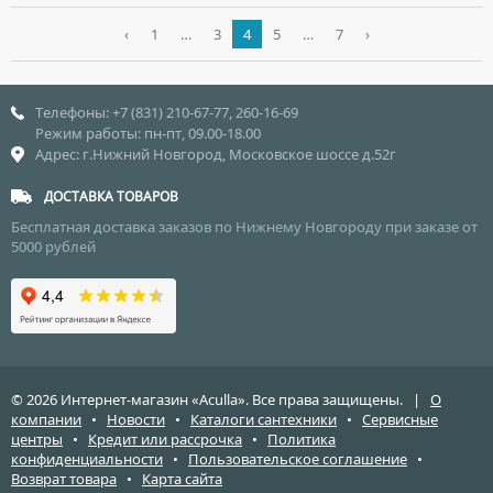
‹
1
…
3
4
5
…
7
›
Телефоны: +7 (831) 210-67-77, 260-16-69
Режим работы: пн-пт, 09.00-18.00
Адрес: г.Нижний Новгород, Московское шоссе д.52г
ДОСТАВКА ТОВАРОВ
Бесплатная доставка заказов по Нижнему Новгороду при заказе от
5000 рублей
© 2026 Интернет-магазин «Aculla». Все права защищены. |
О
компании
•
Новости
•
Каталоги сантехники
•
Сервисные
центры
•
Кредит или рассрочка
•
Политика
конфиденциальности
•
Пользовательское соглашение
•
Возврат товара
•
Карта сайта