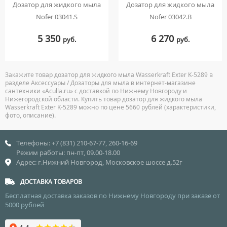
Дозатор для жидкого мыла
Дозатор для жидкого мыла
Nofer 03041.S
Nofer 03042.B
5 350
6 270
руб.
руб.
Закажите товар дозатор для жидкого мыла Wasserkraft Exter K-5289 в
разделе Аксессуары / Дозаторы для мыла в интернет-магазине
сантехники «Aculla.ru» с доставкой по Нижнему Новгороду и
Нижегородской области. Купить товар дозатор для жидкого мыла
Wasserkraft Exter K-5289 можно по цене 5660 рублей (характеристики,
фото, описание).
Телефоны: +7 (831) 210-67-77, 260-16-69
Режим работы: пн-пт, 09.00-18.00
Адрес: г.Нижний Новгород, Московское шоссе д.52г
ДОСТАВКА ТОВАРОВ
Бесплатная доставка заказов по Нижнему Новгороду при заказе от
5000 рублей