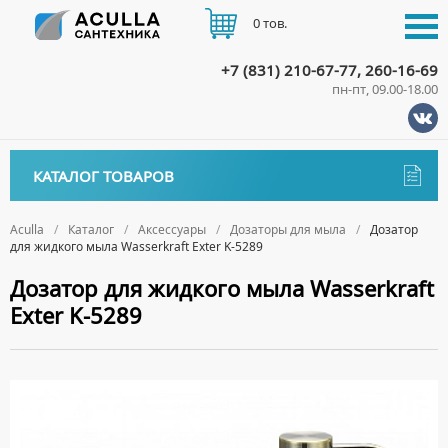
0 тов.
+7 (831) 210-67-77, 260-16-69
пн-пт, 09.00-18.00
КАТАЛОГ
КАТАЛОГ ТОВАРОВ
АКЦИИ
Аксессуары
ДОСТАВКА
Aculla
Каталог
Аксессуары
Дозаторы для мыла
Дозатор
для жидкого мыла Wasserkraft Exter K-5289
ДЕРЖАТЕЛИ
ОПЛАТА
Дозатор для жидкого мыла Wasserkraft
ДИСПЕНСЕРЫ
Exter K-5289
ДОЗАТОРЫ ДЛЯ МЫЛА
КОНТАКТЫ
ЕРШИКИ
КРЮЧКИ
МЫЛЬНИЦЫ
ПОЛОТЕНЦЕДЕРЖАТЕЛИ