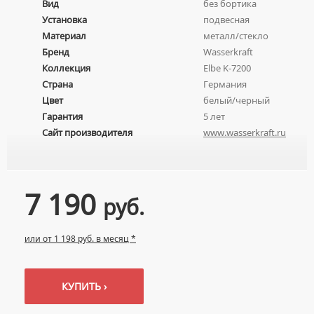
Вид
без бортика
НАЖИМНЫЕ СУШИЛКИ ДЛЯ РУК
ВРЕЗНЫЕ УМЫВАЛЬНИКИ
Унитазы
СМЕСИТЕЛИ ДЛЯ УМЫВАЛЬНИКА
Установка
подвесная
ПОГРУЖНЫЕ СУШИЛКИ ДЛЯ РУК
ДВОЙНЫЕ УМЫВАЛЬНИКИ
Материал
металл/стекло
ПОДВЕСНЫЕ УНИТАЗЫ
СМЕСИТЕЛИ МОНО
Бренд
Wasserkraft
МЕБЕЛЬНЫЕ УМЫВАЛЬНИКИ
ПРИСТАВНЫЕ УНИТАЗЫ
СМЕСИТЕЛИ НА БОРТ ВАННЫ
Коллекция
Elbe K-7200
НАКЛАДНЫЕ УМЫВАЛЬНИКИ
УНИТАЗЫ-КОМПАКТЫ
ТЕРМОСТАТИЧЕСКИЕ СМЕСИТЕЛИ
Страна
Германия
ПОДВЕСНЫЕ УМЫВАЛЬНИКИ
Цвет
белый/черный
УНИТАЗЫ С БИДЕТКОЙ
ЦВЕТНЫЕ СМЕСИТЕЛИ
Гарантия
5 лет
УМЫВАЛЬНИКИ НАД СТИРАЛЬНЫМИ МАШИНАМИ
КРЫШКИ-СИДЕНЬЯ
УГЛОВЫЕ ВЕНТИЛЯ ДЛЯ СМЕСИТЕЛЕЙ
Сайт производителя
www.wasserkraft.ru
УМЫВАЛЬНИКИ С ПЬЕДЕСТАЛАМИ
КОМПЛЕКТУЮЩИЕ ДЛЯ УНИТАЗОВ
ПЬЕДЕСТАЛЫ ДЛЯ УМЫВАЛЬНИКОВ
ПОЛУПЬЕДЕСТАЛЫ ДЛЯ УМЫВАЛЬНИКОВ
7 190
руб.
или от 1 198 руб. в месяц *
КУПИТЬ ›