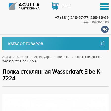
0 тов.
+7 (831) 210-67-77, 260-16-69
пн-пт, 09.00-18.00
КАТАЛОГ
КАТАЛОГ ТОВАРОВ
АКЦИИ
Аксессуары
ДОСТАВКА
Aculla
Каталог
Аксессуары
Полочки
Полка стеклянная
Wasserkraft Elbe K-7224
ДЕРЖАТЕЛИ
ОПЛАТА
Полка стеклянная Wasserkraft Elbe K-
ДИСПЕНСЕРЫ
7224
ДОЗАТОРЫ ДЛЯ МЫЛА
КОНТАКТЫ
ЕРШИКИ
КРЮЧКИ
МЫЛЬНИЦЫ
ПОЛОТЕНЦЕДЕРЖАТЕЛИ