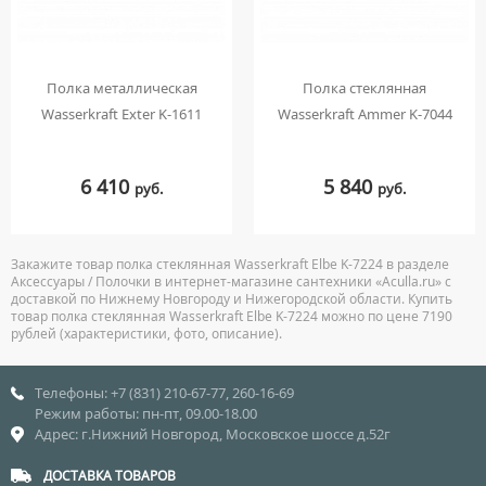
Полка металлическая
Полка стеклянная
Wasserkraft Exter K-1611
Wasserkraft Ammer K-7044
6 410
5 840
руб.
руб.
Закажите товар полка стеклянная Wasserkraft Elbe K-7224 в разделе
Аксессуары / Полочки в интернет-магазине сантехники «Aculla.ru» с
доставкой по Нижнему Новгороду и Нижегородской области. Купить
товар полка стеклянная Wasserkraft Elbe K-7224 можно по цене 7190
рублей (характеристики, фото, описание).
Телефоны: +7 (831) 210-67-77, 260-16-69
Режим работы: пн-пт, 09.00-18.00
Адрес: г.Нижний Новгород, Московское шоссе д.52г
ДОСТАВКА ТОВАРОВ