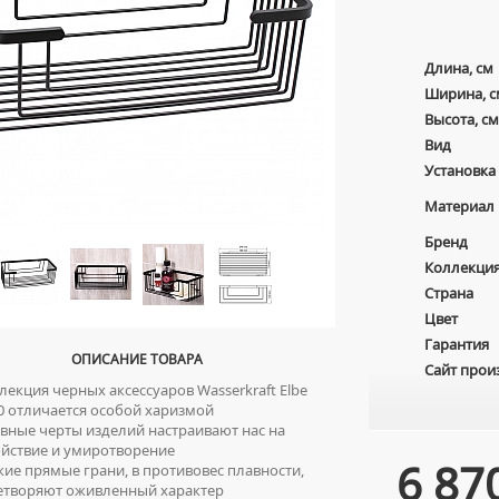
Длина, см
Ширина, с
Высота, см
Вид
Установка
Материал
Бренд
Коллекци
Страна
Цвет
Гарантия
ОПИСАНИЕ ТОВАРА
Сайт прои
екция черных аксессуаров Wasserkraft Elbe
0 отличается особой харизмой
ные черты изделий настраивают нас на
йствие и умиротворение
6 87
ие прямые грани, в противовес плавности,
етворяют оживленный характер