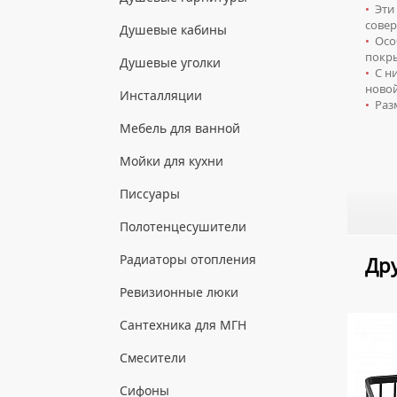
СЛИВ-ПЕРЕЛИВЫ
ГАЗОВЫЕ КОЛОНКИ
•
Эти 
ДУШЕВЫЕ ЛОТКИ
ВСТРАИВАЕМЫЕ СМЕСИТЕЛИ
сове
ДУШЕВЫЕ ГАРНИТУРЫ БЕЗ ВЕРХНЕГО
Душевые кабины
ФРОНТАЛЬНЫЕ ПАНЕЛИ
ЭЛЕКТРИЧЕСКИЕ ВОДОНАГРЕВАТЕЛИ
ДУША
•
Особ
ДУШЕВЫЕ ОГРАЖДЕНИЯ
ГИГИЕНИЧЕСКИЕ ДУШИ
ШТОРКИ
покр
ДУШЕВЫЕ КАБИНЫ С ВЫСОКИМ
Душевые уголки
ДУШЕВЫЕ ГАРНИТУРЫ С ВЕРХНИМ
ДУШЕВЫЕ ПАНЕЛИ
ПОДДОНОМ
•
С ни
ГОТОВЫЕ РЕШЕНИЯ
ДУШЕМ
ШУМОПОГЛОЩАЮЩИЕ ПЛАСТИНЫ
новой
ДУШЕВЫЕ УГОЛКИ С ВЫСОКИМ
Инсталляции
ДУШЕВЫЕ ПОДДОНЫ
ДУШЕВЫЕ КАБИНЫ СО СРЕДНИМ
ДУШЕВЫЕ КРОНШТЕЙНЫ
•
Разм
ДУШЕВЫЕ ГАРНИТУРЫ СО
ПОДДОНОМ
ПОДДОНОМ
СМЕСИТЕЛЕМ
ДУШЕВЫЕ СТОЙКИ
ИНСТАЛЛЯЦИИ В КОМПЛЕКТЕ С
Мебель для ванной
ИЗЛИВЫ
ДУШЕВЫЕ УГОЛКИ С НИЗКИМ
ДУШЕВЫЕ КАБИНЫ С НИЗКИМ
УНИТАЗОМ
ДУШЕВЫЕ ГАРНИТУРЫ С
ПОДДОНОМ
ДУШЕВЫЕ ТРАПЫ
ПОДДОНОМ
СКРЫТЫЕ МОНТАЖНЫЕ ЭЛЕМЕНТЫ
ТЕРМОСТАТОМ
ЗЕРКАЛА БЕЗ ПОДСВЕТКИ
Мойки для кухни
ИНСТАЛЛЯЦИИ ДЛЯ БИДЕ
ШЛАНГИ ДЛЯ ДУША
ЗЕРКАЛА С ПОДСВЕТКОЙ
ИНСТАЛЛЯЦИИ ДЛЯ ПИССУАРА
ГРАНИТНЫЕ МОЙКИ
Писсуары
ШЛАНГОВЫЕ ПОДКЛЮЧЕНИЯ
ЗЕРКАЛЬНЫЕ ШКАФЫ БЕЗ ПОДСВЕТКИ
ИНСТАЛЛЯЦИИ ДЛЯ ПОДВЕСНОГО
КВАРЦЕВЫЕ МОЙКИ
ДЛЯ МУЖЧИН
Полотенцесушители
УНИТАЗА
ЗЕРКАЛЬНЫЕ ШКАФЫ С ПОДСВЕТКОЙ
МОЙКИ ДЛЯ ПОДСТОЛЬНОГО
СИФОНЫ ДЛЯ ПИССУАРОВ
ИНСТАЛЛЯЦИИ ДЛЯ УМЫВАЛЬНИКА
МОНТАЖА
ВОДЯНЫЕ ПОЛОТЕНЦЕСУШИТЕЛИ
Радиаторы отопления
Дру
ПЕНАЛЫ НАПОЛЬНЫЕ
СМЫВНЫЕ УСТРОЙСТВА ДЛЯ
КЛАВИШИ СМЫВА ДЛЯ ИНСТАЛЛЯЦИЙ
МОЙКИ ИЗ ИСКУССТВЕННОГО КАМНЯ
ЭЛЕКТРИЧЕСКИЕ
ПИССУАРОВ
АЛЮМИНИЕВЫЕ РАДИАТОРЫ
Ревизионные люки
ПЕНАЛЫ ПОДВЕСНЫЕ
ПОЛОТЕНЦЕСУШИТЕЛИ
КОМПЛЕКТУЮЩИЕ ДЛЯ
МОЙКИ ИЗ НЕРЖАВЕЮЩЕЙ СТАЛИ
БИМЕТАЛЛИЧЕСКИЕ РАДИАТОРЫ
ПОЛУПЕНАЛЫ НАПОЛЬНЫЕ
ИНСТАЛЛЯЦИЙ
КОМПЛЕКТУЮЩИЕ ДЛЯ
ЛЮКИ ПОД ПЛИТКУ
Сантехника для МГН
ПОЛОТЕНЦЕСУШИТЕЛЕЙ
МРАМОРНЫЕ МОЙКИ
СТАЛЬНЫЕ РАДИАТОРЫ
ПОЛУПЕНАЛЫ ПОДВЕСНЫЕ
ЛЮКИ ПОД ПОКРАСКУ
ИНСТАЛЛЯЦИИ ДЛЯ МГН
Смесители
ПРОФЕССИОНАЛЬНЫЕ МОЙКИ
КОМПЛЕКТУЮЩИЕ ДЛЯ РАДИАТОРОВ
ТУМБЫ С УМЫВАЛЬНИКОМ
НАПОЛЬНЫЕ ЛЮКИ
ПОРУЧНИ ДЛЯ МГН
НАПОЛЬНЫЕ
СМЕСИТЕЛИ ДЛЯ БИДЕ
Сифоны
СИФОНЫ ДЛЯ КУХОННЫХ МОЕК