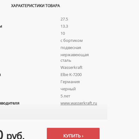
ХАРАКТЕРИСТИКИ ТОВАРА
27.5
м
13.3
10
с бортиком
подвесная
нержавеющая
сталь
Wasserkraft
я
Elbe K-7200
Германия
черный
5 лет
зводителя
www.wasserkraft.ru
0
руб.
КУПИТЬ ›