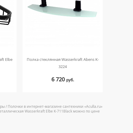
ft Elbe
Полка стеклянная Wasserkraft Abens K-
Полка
3224
BauC
6 720
руб.
ары / Полочки в интернет-магазине сантехники «Aculla.ru»
таллическая Wasserkraft Elbe K-711Black можно по цене