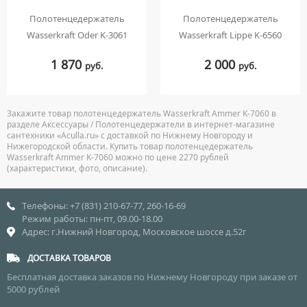
Полотенцедержатель
Полотенцедержатель
Wasserkraft Oder K-3061
Wasserkraft Lippe K-6560
1 870
2 000
руб.
руб.
Закажите товар полотенцедержатель Wasserkraft Ammer K-7060 в
разделе Аксессуары / Полотенцедержатели в интернет-магазине
сантехники «Aculla.ru» с доставкой по Нижнему Новгороду и
Нижегородской области. Купить товар полотенцедержатель
Wasserkraft Ammer K-7060 можно по цене 2270 рублей
(характеристики, фото, описание).
Телефоны: +7 (831) 210-67-77, 260-16-69
Режим работы: пн-пт, 09.00-18.00
Адрес: г.Нижний Новгород, Московское шоссе д.52г
ДОСТАВКА ТОВАРОВ
Бесплатная доставка заказов по Нижнему Новгороду при заказе от
5000 рублей