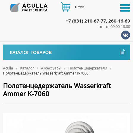
0 тов.
+7 (831) 210-67-77, 260-16-69
пн-пт, 09.00-18.00
КАТАЛОГ
КАТАЛОГ ТОВАРОВ
АКЦИИ
Аксессуары
ДОСТАВКА
Aculla
Каталог
Аксессуары
Полотенцедержатели
Полотенцедержатель Wasserkraft Ammer K-7060
ДЕРЖАТЕЛИ
ОПЛАТА
Полотенцедержатель Wasserkraft
ДИСПЕНСЕРЫ
Ammer K-7060
ДОЗАТОРЫ ДЛЯ МЫЛА
КОНТАКТЫ
ЕРШИКИ
КРЮЧКИ
МЫЛЬНИЦЫ
ПОЛОТЕНЦЕДЕРЖАТЕЛИ