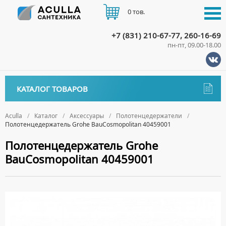
0 тов.
+7 (831) 210-67-77, 260-16-69
пн-пт, 09.00-18.00
КАТАЛОГ
КАТАЛОГ ТОВАРОВ
АКЦИИ
Аксессуары
ДОСТАВКА
Aculla
Каталог
Аксессуары
Полотенцедержатели
Полотенцедержатель Grohe BauCosmopolitan 40459001
ДЕРЖАТЕЛИ
ОПЛАТА
Полотенцедержатель Grohe
ДИСПЕНСЕРЫ
BauCosmopolitan 40459001
ДОЗАТОРЫ ДЛЯ МЫЛА
КОНТАКТЫ
ЕРШИКИ
КРЮЧКИ
МЫЛЬНИЦЫ
ПОЛОТЕНЦЕДЕРЖАТЕЛИ