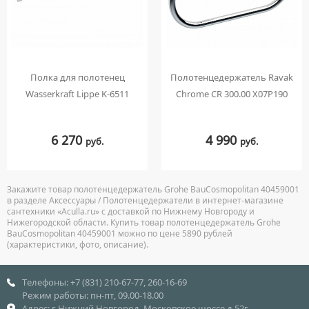
Полка для полотенец
Полотенцедержатель Ravak
Wasserkraft Lippe K-6511
Chrome CR 300.00 X07P190
6 270
4 990
руб.
руб.
Закажите товар полотенцедержатель Grohe BauCosmopolitan 40459001
в разделе Аксессуары / Полотенцедержатели в интернет-магазине
сантехники «Aculla.ru» с доставкой по Нижнему Новгороду и
Нижегородской области. Купить товар полотенцедержатель Grohe
BauCosmopolitan 40459001 можно по цене 5890 рублей
(характеристики, фото, описание).
Телефоны: +7 (831) 210-67-77, 260-16-69
Режим работы: пн-пт, 09.00-18.00
Адрес: г.Нижний Новгород, Московское шоссе д.52г