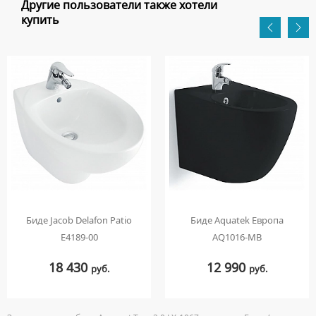
Другие пользователи также хотели
купить
Биде Jacob Delafon Patio
Биде Aquatek Европа
E4189-00
AQ1016-MB
18 430
12 990
руб.
руб.