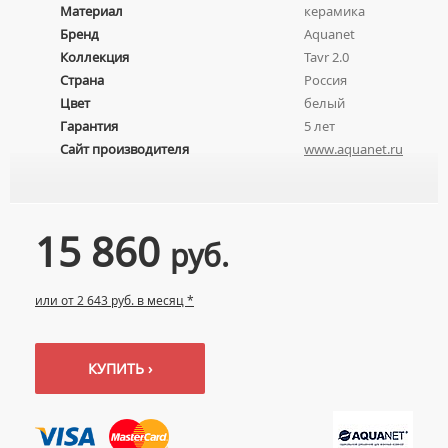
Материал
керамика
УМЫВАЛЬНИКИ С ПЬЕДЕСТАЛАМИ
КОМПЛЕКТУЮЩИЕ ДЛЯ УНИТАЗОВ
Бренд
Aquanet
ПЬЕДЕСТАЛЫ ДЛЯ УМЫВАЛЬНИКОВ
Коллекция
Tavr 2.0
ПОЛУПЬЕДЕСТАЛЫ ДЛЯ УМЫВАЛЬНИКОВ
Страна
Россия
Цвет
белый
Гарантия
5 лет
Сайт производителя
www.aquanet.ru
15 860
руб.
или от 2 643 руб. в месяц *
КУПИТЬ ›