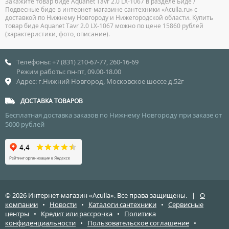
Закажите товар биде Aquanet Tavr 2.0 LX-1067 в разделе Биде /
Подвесные биде в интернет-магазине сантехники «Aculla.ru» с
доставкой по Нижнему Новгороду и Нижегородской области. Купить
товар биде Aquanet Tavr 2.0 LX-1067 можно по цене 15860 рублей
(характеристики, фото, описание).
Телефоны: +7 (831) 210-67-77, 260-16-69
Режим работы: пн-пт, 09.00-18.00
Адрес: г.Нижний Новгород, Московское шоссе д.52г
ДОСТАВКА ТОВАРОВ
Бесплатная доставка заказов по Нижнему Новгороду при заказе от
5000 рублей
© 2026 Интернет-магазин «Aculla». Все права защищены. |
О
компании
•
Новости
•
Каталоги сантехники
•
Сервисные
центры
•
Кредит или рассрочка
•
Политика
конфиденциальности
•
Пользовательское соглашение
•