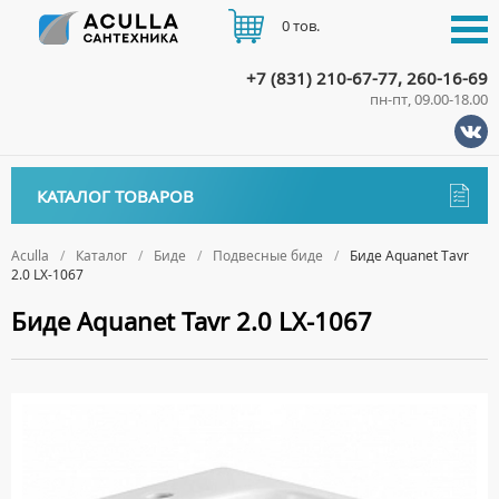
0 тов.
+7 (831) 210-67-77, 260-16-69
пн-пт, 09.00-18.00
КАТАЛОГ
КАТАЛОГ ТОВАРОВ
АКЦИИ
Аксессуары
ДОСТАВКА
Aculla
Каталог
Биде
Подвесные биде
Биде Aquanet Tavr
2.0 LX-1067
ДЕРЖАТЕЛИ
Биде
ОПЛАТА
Биде Aquanet Tavr 2.0 LX-1067
ДИСПЕНСЕРЫ
НАПОЛЬНЫЕ БИДЕ
ДОЗАТОРЫ ДЛЯ МЫЛА
ПОДВЕСНЫЕ БИДЕ
КОНТАКТЫ
ЕРШИКИ
КРЫШКИ ДЛЯ БИДЕ
КРЮЧКИ
СИФОНЫ ДЛЯ БИДЕ
МЫЛЬНИЦЫ
ПОЛОТЕНЦЕДЕРЖАТЕЛИ
Ванны