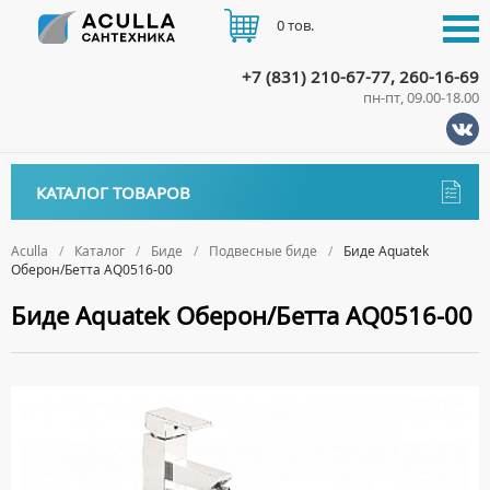
0 тов.
+7 (831) 210-67-77, 260-16-69
пн-пт, 09.00-18.00
КАТАЛОГ
КАТАЛОГ ТОВАРОВ
АКЦИИ
Аксессуары
ДОСТАВКА
Aculla
Каталог
Биде
Подвесные биде
Биде Aquatek
Оберон/Бетта AQ0516-00
ДЕРЖАТЕЛИ
Биде
ОПЛАТА
Биде Aquatek Оберон/Бетта AQ0516-00
ДИСПЕНСЕРЫ
НАПОЛЬНЫЕ БИДЕ
ДОЗАТОРЫ ДЛЯ МЫЛА
ПОДВЕСНЫЕ БИДЕ
КОНТАКТЫ
ЕРШИКИ
КРЫШКИ ДЛЯ БИДЕ
КРЮЧКИ
СИФОНЫ ДЛЯ БИДЕ
МЫЛЬНИЦЫ
ПОЛОТЕНЦЕДЕРЖАТЕЛИ
Ванны