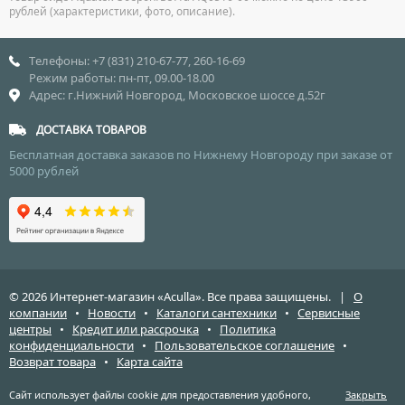
рублей (характеристики, фото, описание).
Телефоны: +7 (831) 210-67-77, 260-16-69
Режим работы: пн-пт, 09.00-18.00
Адрес: г.Нижний Новгород, Московское шоссе д.52г
ДОСТАВКА ТОВАРОВ
Бесплатная доставка заказов по Нижнему Новгороду при заказе от
5000 рублей
© 2026 Интернет-магазин «Aculla». Все права защищены. |
О
компании
•
Новости
•
Каталоги сантехники
•
Сервисные
центры
•
Кредит или рассрочка
•
Политика
конфиденциальности
•
Пользовательское соглашение
•
Возврат товара
•
Карта сайта
Сайт использует файлы cookie для предоставления удобного,
Закрыть