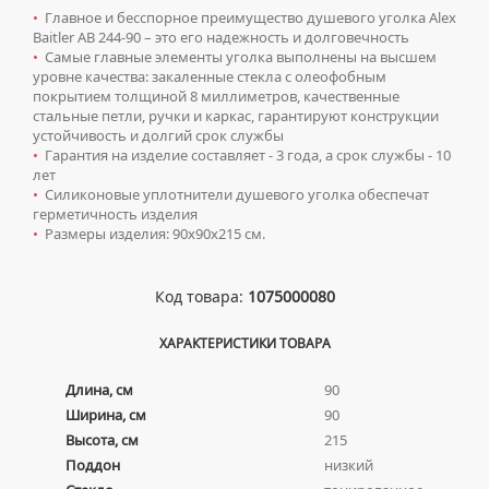
АЛЮМИНИЕВЫЕ РАДИАТОРЫ
Ревизионные люки
ПЕНАЛЫ ПОДВЕСНЫЕ
МОЙКИ ИЗ НЕРЖАВЕЮЩЕЙ СТАЛИ
•
Главное и бесспорное преимущество душевого уголка Alex
КОМПЛЕКТУЮЩИЕ ДЛЯ ПОЛОТЕНЦЕСУШИТЕЛЕЙ
БИМЕТАЛЛИЧЕСКИЕ РАДИАТОРЫ
Baitler AB 244-90 – это его надежность и долговечность
ПОЛУПЕНАЛЫ НАПОЛЬНЫЕ
ЛЮКИ ПОД ПЛИТКУ
Сантехника для МГН
МРАМОРНЫЕ МОЙКИ
•
Самые главные элементы уголка выполнены на высшем
СТАЛЬНЫЕ РАДИАТОРЫ
ПОЛУПЕНАЛЫ ПОДВЕСНЫЕ
уровне качества: закаленные стекла с олеофобным
ЛЮКИ ПОД ПОКРАСКУ
ПРОФЕССИОНАЛЬНЫЕ МОЙКИ
ИНСТАЛЛЯЦИИ ДЛЯ МГН
Смесители
покрытием толщиной 8 миллиметров, качественные
КОМПЛЕКТУЮЩИЕ ДЛЯ РАДИАТОРОВ
ТУМБЫ С УМЫВАЛЬНИКОМ НАПОЛЬНЫЕ
НАПОЛЬНЫЕ ЛЮКИ
СИФОНЫ ДЛЯ КУХОННЫХ МОЕК
стальные петли, ручки и каркас, гарантируют конструкции
ПОРУЧНИ ДЛЯ МГН
СМЕСИТЕЛИ ДЛЯ БИДЕ
Сифоны
устойчивость и долгий срок службы
ТУМБЫ С УМЫВАЛЬНИКОМ ПОДВЕСНЫЕ
СМЕСИТЕЛИ ДЛЯ МГН
•
Гарантия на изделие составляет - 3 года, а срок службы - 10
СМЕСИТЕЛИ ДЛЯ ВАННЫ
ДЛЯ ДУШЕВЫХ ПОДДОНОВ
Сушилки для рук
ШКАФЫ НАВЕСНЫЕ
лет
УМЫВАЛЬНИКИ ДЛЯ МГН
СМЕСИТЕЛИ ДЛЯ ДУША
•
Силиконовые уплотнители душевого уголка обеспечат
ДЛЯ УМЫВАЛЬНИКОВ
АВТОМАТИЧЕСКИЕ СУШИЛКИ ДЛЯ РУК
Умывальники
герметичность изделия
УНИТАЗЫ ДЛЯ МГН
СМЕСИТЕЛИ ДЛЯ КУХНИ
•
Размеры изделия: 90х90х215 см.
НАЖИМНЫЕ СУШИЛКИ ДЛЯ РУК
ВРЕЗНЫЕ УМЫВАЛЬНИКИ
Унитазы
СМЕСИТЕЛИ ДЛЯ УМЫВАЛЬНИКА
ПОГРУЖНЫЕ СУШИЛКИ ДЛЯ РУК
ДВОЙНЫЕ УМЫВАЛЬНИКИ
ПОДВЕСНЫЕ УНИТАЗЫ
СМЕСИТЕЛИ МОНО
Код товара:
1075000080
МЕБЕЛЬНЫЕ УМЫВАЛЬНИКИ
ПРИСТАВНЫЕ УНИТАЗЫ
СМЕСИТЕЛИ НА БОРТ ВАННЫ
НАКЛАДНЫЕ УМЫВАЛЬНИКИ
ХАРАКТЕРИСТИКИ ТОВАРА
УНИТАЗЫ-КОМПАКТЫ
ТЕРМОСТАТИЧЕСКИЕ СМЕСИТЕЛИ
ПОДВЕСНЫЕ УМЫВАЛЬНИКИ
УНИТАЗЫ С БИДЕТКОЙ
ЦВЕТНЫЕ СМЕСИТЕЛИ
Длина, см
90
УМЫВАЛЬНИКИ НАД СТИРАЛЬНЫМИ МАШИНАМИ
Ширина, см
90
КРЫШКИ-СИДЕНЬЯ
УГЛОВЫЕ ВЕНТИЛЯ ДЛЯ СМЕСИТЕЛЕЙ
Высота, см
215
УМЫВАЛЬНИКИ С ПЬЕДЕСТАЛАМИ
КОМПЛЕКТУЮЩИЕ ДЛЯ УНИТАЗОВ
Поддон
низкий
ПЬЕДЕСТАЛЫ ДЛЯ УМЫВАЛЬНИКОВ