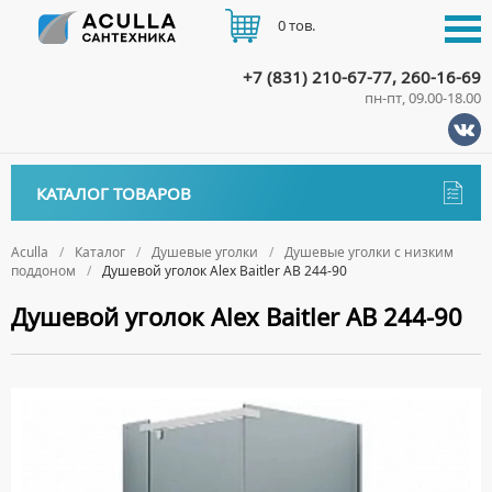
0 тов.
+7 (831) 210-67-77, 260-16-69
пн-пт, 09.00-18.00
КАТАЛОГ
КАТАЛОГ ТОВАРОВ
АКЦИИ
Аксессуары
ДОСТАВКА
Aculla
Каталог
Душевые уголки
Душевые уголки с низким
поддоном
Душевой уголок Alex Baitler AB 244-90
ДЕРЖАТЕЛИ
Биде
ОПЛАТА
Душевой уголок Alex Baitler AB 244-90
ДИСПЕНСЕРЫ
НАПОЛЬНЫЕ БИДЕ
Ванны
ДОЗАТОРЫ ДЛЯ МЫЛА
ПОДВЕСНЫЕ БИДЕ
АКРИЛОВЫЕ ВАННЫ
КОНТАКТЫ
Ванны комплектующие
ЕРШИКИ
КРЫШКИ ДЛЯ БИДЕ
МРАМОРНЫЕ ВАННЫ
БОКОВЫЕ ПАНЕЛИ
Водонагреватели
КРЮЧКИ
СИФОНЫ ДЛЯ БИДЕ
ОТДЕЛЬНОСТОЯЩИЕ ВАННЫ
НОЖКИ
ВОДОНАГРЕВАТЕЛИ КОМБИНИРОВАННОГО НАГРЕВА
Все для душа
МЫЛЬНИЦЫ
СТАЛЬНЫЕ ВАННЫ
ПОДГОЛОВНИКИ
ВОДОНАГРЕВАТЕЛИ КОСВЕННОГО НАГРЕВА
ПОЛОТЕНЦЕДЕРЖАТЕЛИ
ДУШЕВЫЕ ДВЕРИ
Встройка
СИДЯЧИЕ ВАННЫ