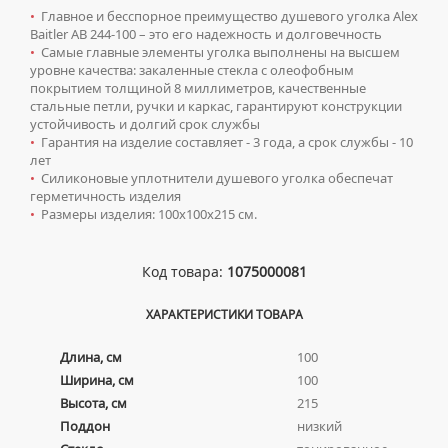
АЛЮМИНИЕВЫЕ РАДИАТОРЫ
Ревизионные люки
ПЕНАЛЫ ПОДВЕСНЫЕ
МОЙКИ ИЗ НЕРЖАВЕЮЩЕЙ СТАЛИ
•
Главное и бесспорное преимущество душевого уголка Alex
КОМПЛЕКТУЮЩИЕ ДЛЯ ПОЛОТЕНЦЕСУШИТЕЛЕЙ
БИМЕТАЛЛИЧЕСКИЕ РАДИАТОРЫ
Baitler AB 244-100 – это его надежность и долговечность
ПОЛУПЕНАЛЫ НАПОЛЬНЫЕ
ЛЮКИ ПОД ПЛИТКУ
Сантехника для МГН
МРАМОРНЫЕ МОЙКИ
•
Самые главные элементы уголка выполнены на высшем
СТАЛЬНЫЕ РАДИАТОРЫ
ПОЛУПЕНАЛЫ ПОДВЕСНЫЕ
уровне качества: закаленные стекла с олеофобным
ЛЮКИ ПОД ПОКРАСКУ
ПРОФЕССИОНАЛЬНЫЕ МОЙКИ
ИНСТАЛЛЯЦИИ ДЛЯ МГН
Смесители
покрытием толщиной 8 миллиметров, качественные
КОМПЛЕКТУЮЩИЕ ДЛЯ РАДИАТОРОВ
ТУМБЫ С УМЫВАЛЬНИКОМ НАПОЛЬНЫЕ
НАПОЛЬНЫЕ ЛЮКИ
СИФОНЫ ДЛЯ КУХОННЫХ МОЕК
стальные петли, ручки и каркас, гарантируют конструкции
ПОРУЧНИ ДЛЯ МГН
СМЕСИТЕЛИ ДЛЯ БИДЕ
Сифоны
устойчивость и долгий срок службы
ТУМБЫ С УМЫВАЛЬНИКОМ ПОДВЕСНЫЕ
СМЕСИТЕЛИ ДЛЯ МГН
•
Гарантия на изделие составляет - 3 года, а срок службы - 10
СМЕСИТЕЛИ ДЛЯ ВАННЫ
ДЛЯ ДУШЕВЫХ ПОДДОНОВ
Сушилки для рук
ШКАФЫ НАВЕСНЫЕ
лет
УМЫВАЛЬНИКИ ДЛЯ МГН
СМЕСИТЕЛИ ДЛЯ ДУША
•
Силиконовые уплотнители душевого уголка обеспечат
ДЛЯ УМЫВАЛЬНИКОВ
АВТОМАТИЧЕСКИЕ СУШИЛКИ ДЛЯ РУК
Умывальники
герметичность изделия
УНИТАЗЫ ДЛЯ МГН
СМЕСИТЕЛИ ДЛЯ КУХНИ
•
Размеры изделия: 100х100х215 см.
НАЖИМНЫЕ СУШИЛКИ ДЛЯ РУК
ВРЕЗНЫЕ УМЫВАЛЬНИКИ
Унитазы
СМЕСИТЕЛИ ДЛЯ УМЫВАЛЬНИКА
ПОГРУЖНЫЕ СУШИЛКИ ДЛЯ РУК
ДВОЙНЫЕ УМЫВАЛЬНИКИ
ПОДВЕСНЫЕ УНИТАЗЫ
СМЕСИТЕЛИ МОНО
Код товара:
1075000081
МЕБЕЛЬНЫЕ УМЫВАЛЬНИКИ
ПРИСТАВНЫЕ УНИТАЗЫ
СМЕСИТЕЛИ НА БОРТ ВАННЫ
НАКЛАДНЫЕ УМЫВАЛЬНИКИ
ХАРАКТЕРИСТИКИ ТОВАРА
УНИТАЗЫ-КОМПАКТЫ
ТЕРМОСТАТИЧЕСКИЕ СМЕСИТЕЛИ
ПОДВЕСНЫЕ УМЫВАЛЬНИКИ
УНИТАЗЫ С БИДЕТКОЙ
ЦВЕТНЫЕ СМЕСИТЕЛИ
Длина, см
100
УМЫВАЛЬНИКИ НАД СТИРАЛЬНЫМИ МАШИНАМИ
Ширина, см
100
КРЫШКИ-СИДЕНЬЯ
УГЛОВЫЕ ВЕНТИЛЯ ДЛЯ СМЕСИТЕЛЕЙ
Высота, см
215
УМЫВАЛЬНИКИ С ПЬЕДЕСТАЛАМИ
КОМПЛЕКТУЮЩИЕ ДЛЯ УНИТАЗОВ
Поддон
низкий
ПЬЕДЕСТАЛЫ ДЛЯ УМЫВАЛЬНИКОВ