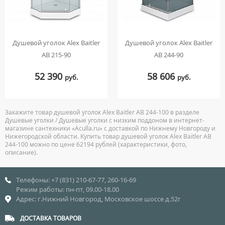
Душевой уголок Alex Baitler
Душевой уголок Alex Baitler
AB 215-90
AB 244-90
52 390
58 606
руб.
руб.
Закажите товар душевой уголок Alex Baitler AB 244-100 в разделе
Душевые уголки / Душевые уголки с низким поддоном в интернет-
магазине сантехники «Aculla.ru» с доставкой по Нижнему Новгороду и
Нижегородской области. Купить товар душевой уголок Alex Baitler AB
244-100 можно по цене 62194 рублей (характеристики, фото,
описание).
Телефоны: +7 (831) 210-67-77, 260-16-69
Режим работы: пн-пт, 09.00-18.00
Адрес: г.Нижний Новгород, Московское шоссе д.52г
ДОСТАВКА ТОВАРОВ