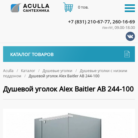
0 тов.
+7 (831) 210-67-77, 260-16-69
пн-пт, 09.00-18.00
КАТАЛОГ
КАТАЛОГ ТОВАРОВ
АКЦИИ
Аксессуары
ДОСТАВКА
Aculla
Каталог
Душевые уголки
Душевые уголки с низким
поддоном
Душевой уголок Alex Baitler AB 244-100
ДЕРЖАТЕЛИ
Биде
ОПЛАТА
Душевой уголок Alex Baitler AB 244-100
ДИСПЕНСЕРЫ
НАПОЛЬНЫЕ БИДЕ
Ванны
ДОЗАТОРЫ ДЛЯ МЫЛА
ПОДВЕСНЫЕ БИДЕ
АКРИЛОВЫЕ ВАННЫ
КОНТАКТЫ
Ванны комплектующие
ЕРШИКИ
КРЫШКИ ДЛЯ БИДЕ
МРАМОРНЫЕ ВАННЫ
БОКОВЫЕ ПАНЕЛИ
Водонагреватели
КРЮЧКИ
СИФОНЫ ДЛЯ БИДЕ
ОТДЕЛЬНОСТОЯЩИЕ ВАННЫ
НОЖКИ
ВОДОНАГРЕВАТЕЛИ КОМБИНИРОВАННОГО НАГРЕВА
Все для душа
МЫЛЬНИЦЫ
СТАЛЬНЫЕ ВАННЫ
ПОДГОЛОВНИКИ
ВОДОНАГРЕВАТЕЛИ КОСВЕННОГО НАГРЕВА
ПОЛОТЕНЦЕДЕРЖАТЕЛИ
ДУШЕВЫЕ ДВЕРИ
Встройка
СИДЯЧИЕ ВАННЫ