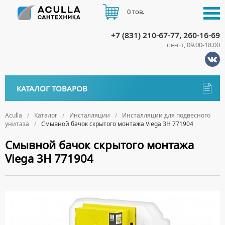
0 тов.
+7 (831) 210-67-77, 260-16-69
пн-пт, 09.00-18.00
КАТАЛОГ
КАТАЛОГ ТОВАРОВ
АКЦИИ
Аксессуары
ДОСТАВКА
Aculla
Каталог
Инсталляции
Инсталляции для подвесного
унитаза
Смывной бачок скрытого монтажа Viega 3H 771904
ДЕРЖАТЕЛИ
Биде
ОПЛАТА
Смывной бачок скрытого монтажа
ДИСПЕНСЕРЫ
НАПОЛЬНЫЕ БИДЕ
Ванны
Viega 3H 771904
ДОЗАТОРЫ ДЛЯ МЫЛА
ПОДВЕСНЫЕ БИДЕ
АКРИЛОВЫЕ ВАННЫ
КОНТАКТЫ
Ванны комплектующие
ЕРШИКИ
КРЫШКИ ДЛЯ БИДЕ
МРАМОРНЫЕ ВАННЫ
БОКОВЫЕ ПАНЕЛИ
Водонагреватели
КРЮЧКИ
СИФОНЫ ДЛЯ БИДЕ
ОТДЕЛЬНОСТОЯЩИЕ ВАННЫ
НОЖКИ
ВОДОНАГРЕВАТЕЛИ КОМБИНИРОВАННОГО НАГРЕВА
Все для душа
МЫЛЬНИЦЫ
СТАЛЬНЫЕ ВАННЫ
ПОДГОЛОВНИКИ
ВОДОНАГРЕВАТЕЛИ КОСВЕННОГО НАГРЕВА
ПОЛОТЕНЦЕДЕРЖАТЕЛИ
ДУШЕВЫЕ ДВЕРИ
Встройка
СИДЯЧИЕ ВАННЫ