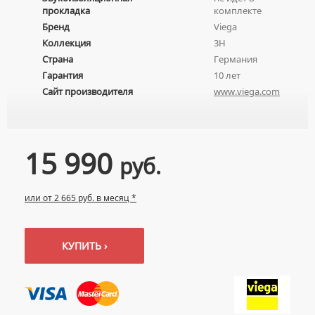
прокладка
комплекте
НАКЛАДНЫЕ УМЫВАЛЬНИКИ
УНИТАЗЫ-КОМПАКТЫ
ТЕРМОСТАТИЧЕСКИЕ СМЕСИТЕЛИ
Бренд
Viega
ПОДВЕСНЫЕ УМЫВАЛЬНИКИ
УНИТАЗЫ С БИДЕТКОЙ
ЦВЕТНЫЕ СМЕСИТЕЛИ
Коллекция
3H
УМЫВАЛЬНИКИ НАД СТИРАЛЬНЫМИ МАШИНАМИ
КРЫШКИ-СИДЕНЬЯ
Страна
Германия
УГЛОВЫЕ ВЕНТИЛЯ ДЛЯ СМЕСИТЕЛЕЙ
УМЫВАЛЬНИКИ С ПЬЕДЕСТАЛАМИ
Гарантия
10 лет
КОМПЛЕКТУЮЩИЕ ДЛЯ УНИТАЗОВ
Сайт производителя
www.viega.com
ПЬЕДЕСТАЛЫ ДЛЯ УМЫВАЛЬНИКОВ
ПОЛУПЬЕДЕСТАЛЫ ДЛЯ УМЫВАЛЬНИКОВ
15 990
руб.
или от 2 665 руб. в месяц *
КУПИТЬ ›