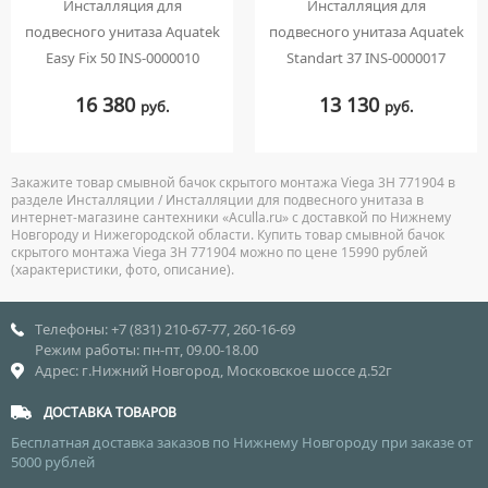
Инсталляция для
Инсталляция для
подвесного унитаза Aquatek
подвесного унитаза Aquatek
Easy Fix 50 INS-0000010
Standart 37 INS-0000017
16 380
13 130
руб.
руб.
Закажите товар смывной бачок скрытого монтажа Viega 3H 771904 в
разделе Инсталляции / Инсталляции для подвесного унитаза в
интернет-магазине сантехники «Aculla.ru» с доставкой по Нижнему
Новгороду и Нижегородской области. Купить товар смывной бачок
скрытого монтажа Viega 3H 771904 можно по цене 15990 рублей
(характеристики, фото, описание).
Телефоны: +7 (831) 210-67-77, 260-16-69
Режим работы: пн-пт, 09.00-18.00
Адрес: г.Нижний Новгород, Московское шоссе д.52г
ДОСТАВКА ТОВАРОВ
Бесплатная доставка заказов по Нижнему Новгороду при заказе от
5000 рублей