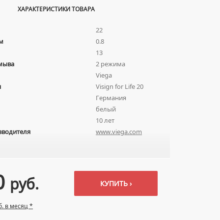
ХАРАКТЕРИСТИКИ ТОВАРА
22
м
0.8
13
мыва
2 режима
Viega
я
Visign for Life 20
Германия
белый
10 лет
зводителя
www.viega.com
0
руб.
КУПИТЬ ›
б. в месяц *