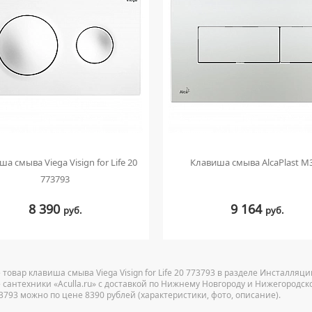
а смыва Viega Visign for Life 20
Клавиша смыва AlcaPlast M
773793
8 390
9 164
руб.
руб.
 товар клавиша смыва Viega Visign for Life 20 773793 в разделе Инсталля
 сантехники «Aculla.ru» с доставкой по Нижнему Новгороду и Нижегородской
73793 можно по цене 8390 рублей (характеристики, фото, описание).