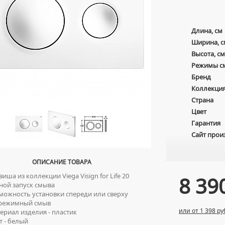
Длина, см
Ширина, с
Высота, см
Режимы с
Бренд
Коллекци
Страна
Цвет
Гарантия
Сайт прои
ОПИСАНИЕ ТОВАРА
иша из коллекции Viega Visign for Life 20
8 39
ой запуск смыва
ожность установки спереди или сверху
 режимный смыв
или от 1 398 ру
риал изделия - пластик
 - белый