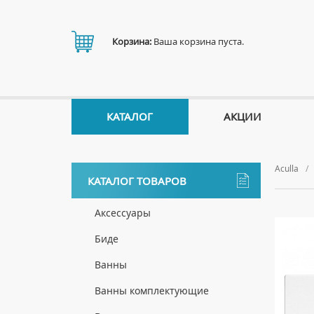
Корзина:
Ваша корзина пуста.
КАТАЛОГ
АКЦИИ
Aculla
КАТАЛОГ ТОВАРОВ
Аксессуары
ДЕРЖАТЕЛИ
Биде
ДИСПЕНСЕРЫ
НАПОЛЬНЫЕ БИДЕ
Ванны
ДОЗАТОРЫ ДЛЯ МЫЛА
ПОДВЕСНЫЕ БИДЕ
АКРИЛОВЫЕ ВАННЫ
Ванны комплектующие
ЕРШИКИ
КРЫШКИ ДЛЯ БИДЕ
МРАМОРНЫЕ ВАННЫ
БОКОВЫЕ ПАНЕЛИ