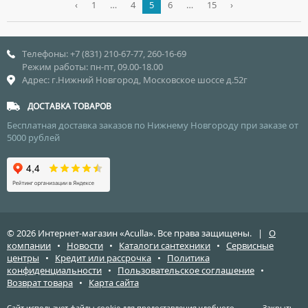
‹
1
…
4
5
6
…
15
›
Телефоны: +7 (831) 210-67-77, 260-16-69
Режим работы: пн-пт, 09.00-18.00
Адрес: г.Нижний Новгород, Московское шоссе д.52г
ДОСТАВКА ТОВАРОВ
Бесплатная доставка заказов по Нижнему Новгороду при заказе от
5000 рублей
© 2026 Интернет-магазин «Aculla». Все права защищены. |
О
компании
•
Новости
•
Каталоги сантехники
•
Сервисные
центры
•
Кредит или рассрочка
•
Политика
конфиденциальности
•
Пользовательское соглашение
•
Возврат товара
•
Карта сайта
Сайт использует файлы cookie для предоставления удобного,
Закрыть