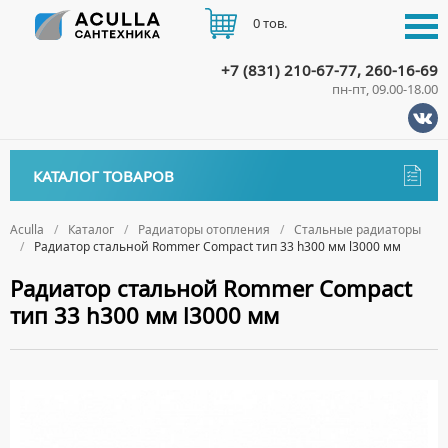
0 тов.
+7 (831) 210-67-77, 260-16-69
пн-пт, 09.00-18.00
КАТАЛОГ
КАТАЛОГ ТОВАРОВ
АКЦИИ
Аксессуары
ДОСТАВКА
Aculla
Каталог
Радиаторы отопления
Стальные радиаторы
Радиатор стальной Rommer Compact тип 33 h300 мм l3000 мм
ДЕРЖАТЕЛИ
Биде
ОПЛАТА
Радиатор стальной Rommer Compact
ДИСПЕНСЕРЫ
НАПОЛЬНЫЕ БИДЕ
Ванны
тип 33 h300 мм l3000 мм
ДОЗАТОРЫ ДЛЯ МЫЛА
ПОДВЕСНЫЕ БИДЕ
АКРИЛОВЫЕ ВАННЫ
КОНТАКТЫ
Ванны комплектующие
ЕРШИКИ
КРЫШКИ ДЛЯ БИДЕ
МРАМОРНЫЕ ВАННЫ
БОКОВЫЕ ПАНЕЛИ
Водонагреватели
КРЮЧКИ
СИФОНЫ ДЛЯ БИДЕ
ОТДЕЛЬНОСТОЯЩИЕ ВАННЫ
НОЖКИ
ВОДОНАГРЕВАТЕЛИ КОМБИНИРОВАННОГО НАГРЕВА
Все для душа
МЫЛЬНИЦЫ
СТАЛЬНЫЕ ВАННЫ
ПОДГОЛОВНИКИ
ВОДОНАГРЕВАТЕЛИ КОСВЕННОГО НАГРЕВА
ПОЛОТЕНЦЕДЕРЖАТЕЛИ
ДУШЕВЫЕ ДВЕРИ
Встройка
СИДЯЧИЕ ВАННЫ