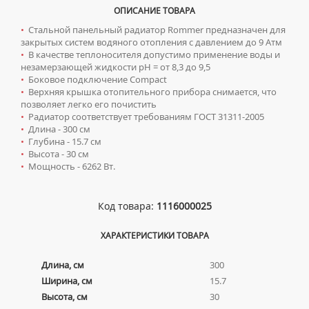
ТУМБЫ С УМЫВАЛЬНИКОМ НАПОЛЬНЫЕ
КОМПЛЕКТУЮЩИЕ ДЛЯ РАДИАТОРОВ
СИФОНЫ ДЛЯ КУХОННЫХ МОЕК
ОПИСАНИЕ ТОВАРА
ТУМБЫ С УМЫВАЛЬНИКОМ ПОДВЕСНЫЕ
•
Стальной панельный радиатор Rommer предназначен для
закрытых систем водяного отопления с давлением до 9 Атм
Ревизионные люки
ШКАФЫ НАВЕСНЫЕ
•
В качестве теплоносителя допустимо применение воды и
незамерзающей жидкости pH = от 8,3 до 9,5
ЛЮКИ ПОД ПЛИТКУ
Сантехника для МГН
•
Боковое подключение Compact
ЛЮКИ ПОД ПОКРАСКУ
•
Верхняя крышка отопительного прибора снимается, что
ИНСТАЛЛЯЦИИ ДЛЯ МГН
Смесители
позволяет легко его почистить
НАПОЛЬНЫЕ ЛЮКИ
ПОРУЧНИ ДЛЯ МГН
•
Радиатор соответствует требованиям ГОСТ 31311-2005
СМЕСИТЕЛИ ДЛЯ БИДЕ
Сифоны
•
Длина - 300 см
СМЕСИТЕЛИ ДЛЯ МГН
СМЕСИТЕЛИ ДЛЯ ВАННЫ
•
Глубина - 15.7 см
ДЛЯ ДУШЕВЫХ ПОДДОНОВ
Сушилки для рук
•
Высота - 30 см
УМЫВАЛЬНИКИ ДЛЯ МГН
СМЕСИТЕЛИ ДЛЯ ДУША
•
Мощность - 6262 Вт.
ДЛЯ УМЫВАЛЬНИКОВ
АВТОМАТИЧЕСКИЕ СУШИЛКИ ДЛЯ РУК
Умывальники
УНИТАЗЫ ДЛЯ МГН
СМЕСИТЕЛИ ДЛЯ КУХНИ
НАЖИМНЫЕ СУШИЛКИ ДЛЯ РУК
ВРЕЗНЫЕ УМЫВАЛЬНИКИ
Унитазы
СМЕСИТЕЛИ ДЛЯ УМЫВАЛЬНИКА
Код товара:
1116000025
ПОГРУЖНЫЕ СУШИЛКИ ДЛЯ РУК
ДВОЙНЫЕ УМЫВАЛЬНИКИ
ПОДВЕСНЫЕ УНИТАЗЫ
СМЕСИТЕЛИ МОНО
ХАРАКТЕРИСТИКИ ТОВАРА
МЕБЕЛЬНЫЕ УМЫВАЛЬНИКИ
ПРИСТАВНЫЕ УНИТАЗЫ
СМЕСИТЕЛИ НА БОРТ ВАННЫ
НАКЛАДНЫЕ УМЫВАЛЬНИКИ
УНИТАЗЫ-КОМПАКТЫ
ТЕРМОСТАТИЧЕСКИЕ СМЕСИТЕЛИ
Длина, см
300
ПОДВЕСНЫЕ УМЫВАЛЬНИКИ
Ширина, см
15.7
УНИТАЗЫ С БИДЕТКОЙ
ЦВЕТНЫЕ СМЕСИТЕЛИ
Высота, см
30
УМЫВАЛЬНИКИ НАД СТИРАЛЬНЫМИ МАШИНАМИ
КРЫШКИ-СИДЕНЬЯ
УГЛОВЫЕ ВЕНТИЛЯ ДЛЯ СМЕСИТЕЛЕЙ