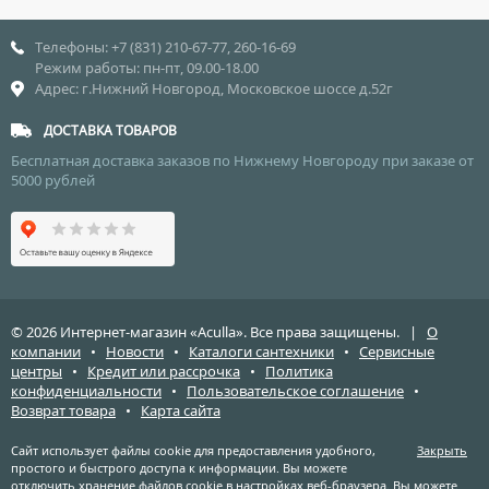
Телефоны: +7 (831) 210-67-77, 260-16-69
Режим работы: пн-пт, 09.00-18.00
Адрес: г.Нижний Новгород, Московское шоссе д.52г
ДОСТАВКА ТОВАРОВ
Бесплатная доставка заказов по Нижнему Новгороду при заказе от
5000 рублей
© 2026 Интернет-магазин «Aculla». Все права защищены. |
О
компании
•
Новости
•
Каталоги сантехники
•
Сервисные
центры
•
Кредит или рассрочка
•
Политика
конфиденциальности
•
Пользовательское соглашение
•
Возврат товара
•
Карта сайта
Сайт использует файлы cookie для предоставления удобного,
Закрыть
простого и быстрого доступа к информации. Вы можете
отключить хранение файлов cookie в настройках веб-браузера. Вы можете