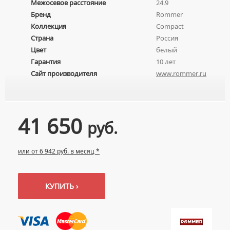
Межосевое расстояние
24.9
УМЫВАЛЬНИКИ С ПЬЕДЕСТАЛАМИ
КОМПЛЕКТУЮЩИЕ ДЛЯ УНИТАЗОВ
Бренд
Rommer
ПЬЕДЕСТАЛЫ ДЛЯ УМЫВАЛЬНИКОВ
Коллекция
Compact
Страна
Россия
ПОЛУПЬЕДЕСТАЛЫ ДЛЯ УМЫВАЛЬНИКОВ
Цвет
белый
Гарантия
10 лет
Сайт производителя
www.rommer.ru
41 650
руб.
или от 6 942 руб. в месяц *
КУПИТЬ ›