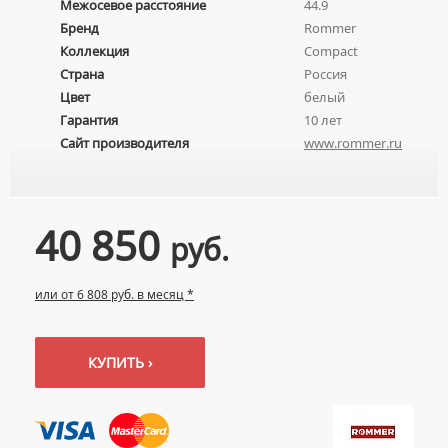
Межосевое расстояние
44.9
УМЫВАЛЬНИКИ С ПЬЕДЕСТАЛАМИ
КОМПЛЕКТУЮЩИЕ ДЛЯ УНИТАЗОВ
Бренд
Rommer
ПЬЕДЕСТАЛЫ ДЛЯ УМЫВАЛЬНИКОВ
Коллекция
Compact
Страна
Россия
ПОЛУПЬЕДЕСТАЛЫ ДЛЯ УМЫВАЛЬНИКОВ
Цвет
белый
Гарантия
10 лет
Сайт производителя
www.rommer.ru
40 850
руб.
или от 6 808 руб. в месяц *
КУПИТЬ ›