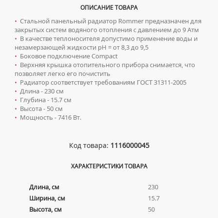
ТУМБЫ С УМЫВАЛЬНИКОМ НАПОЛЬНЫЕ
КОМПЛЕКТУЮЩИЕ ДЛЯ РАДИАТОРОВ
СИФОНЫ ДЛЯ КУХОННЫХ МОЕК
ОПИСАНИЕ ТОВАРА
ТУМБЫ С УМЫВАЛЬНИКОМ ПОДВЕСНЫЕ
•
Стальной панельный радиатор Rommer предназначен для
закрытых систем водяного отопления с давлением до 9 Атм
Ревизионные люки
ШКАФЫ НАВЕСНЫЕ
•
В качестве теплоносителя допустимо применение воды и
незамерзающей жидкости pH = от 8,3 до 9,5
ЛЮКИ ПОД ПЛИТКУ
Сантехника для МГН
•
Боковое подключение Compact
ЛЮКИ ПОД ПОКРАСКУ
•
Верхняя крышка отопительного прибора снимается, что
ИНСТАЛЛЯЦИИ ДЛЯ МГН
Смесители
позволяет легко его почистить
НАПОЛЬНЫЕ ЛЮКИ
ПОРУЧНИ ДЛЯ МГН
•
Радиатор соответствует требованиям ГОСТ 31311-2005
СМЕСИТЕЛИ ДЛЯ БИДЕ
Сифоны
•
Длина - 230 см
СМЕСИТЕЛИ ДЛЯ МГН
СМЕСИТЕЛИ ДЛЯ ВАННЫ
•
Глубина - 15.7 см
ДЛЯ ДУШЕВЫХ ПОДДОНОВ
Сушилки для рук
•
Высота - 50 см
УМЫВАЛЬНИКИ ДЛЯ МГН
СМЕСИТЕЛИ ДЛЯ ДУША
•
Мощность - 7416 Вт.
ДЛЯ УМЫВАЛЬНИКОВ
АВТОМАТИЧЕСКИЕ СУШИЛКИ ДЛЯ РУК
Умывальники
УНИТАЗЫ ДЛЯ МГН
СМЕСИТЕЛИ ДЛЯ КУХНИ
НАЖИМНЫЕ СУШИЛКИ ДЛЯ РУК
ВРЕЗНЫЕ УМЫВАЛЬНИКИ
Унитазы
СМЕСИТЕЛИ ДЛЯ УМЫВАЛЬНИКА
Код товара:
1116000045
ПОГРУЖНЫЕ СУШИЛКИ ДЛЯ РУК
ДВОЙНЫЕ УМЫВАЛЬНИКИ
ПОДВЕСНЫЕ УНИТАЗЫ
СМЕСИТЕЛИ МОНО
ХАРАКТЕРИСТИКИ ТОВАРА
МЕБЕЛЬНЫЕ УМЫВАЛЬНИКИ
ПРИСТАВНЫЕ УНИТАЗЫ
СМЕСИТЕЛИ НА БОРТ ВАННЫ
НАКЛАДНЫЕ УМЫВАЛЬНИКИ
УНИТАЗЫ-КОМПАКТЫ
ТЕРМОСТАТИЧЕСКИЕ СМЕСИТЕЛИ
Длина, см
230
ПОДВЕСНЫЕ УМЫВАЛЬНИКИ
Ширина, см
15.7
УНИТАЗЫ С БИДЕТКОЙ
ЦВЕТНЫЕ СМЕСИТЕЛИ
Высота, см
50
УМЫВАЛЬНИКИ НАД СТИРАЛЬНЫМИ МАШИНАМИ
КРЫШКИ-СИДЕНЬЯ
УГЛОВЫЕ ВЕНТИЛЯ ДЛЯ СМЕСИТЕЛЕЙ