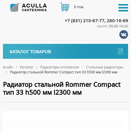
0 тов.
+7 (831) 210-67-77, 260-16-69
пн-пт, 09.00-18.00
КАТАЛОГ
КАТАЛОГ ТОВАРОВ
АКЦИИ
Аксессуары
ДОСТАВКА
Aculla
Каталог
Радиаторы отопления
Стальные радиаторы
Радиатор стальной Rommer Compact тип 33 h500 мм l2300 мм
ДЕРЖАТЕЛИ
Биде
ОПЛАТА
Радиатор стальной Rommer Compact
ДИСПЕНСЕРЫ
НАПОЛЬНЫЕ БИДЕ
Ванны
тип 33 h500 мм l2300 мм
ДОЗАТОРЫ ДЛЯ МЫЛА
ПОДВЕСНЫЕ БИДЕ
АКРИЛОВЫЕ ВАННЫ
КОНТАКТЫ
Ванны комплектующие
ЕРШИКИ
КРЫШКИ ДЛЯ БИДЕ
МРАМОРНЫЕ ВАННЫ
БОКОВЫЕ ПАНЕЛИ
Водонагреватели
КРЮЧКИ
СИФОНЫ ДЛЯ БИДЕ
ОТДЕЛЬНОСТОЯЩИЕ ВАННЫ
НОЖКИ
ВОДОНАГРЕВАТЕЛИ КОМБИНИРОВАННОГО НАГРЕВА
Все для душа
МЫЛЬНИЦЫ
СТАЛЬНЫЕ ВАННЫ
ПОДГОЛОВНИКИ
ВОДОНАГРЕВАТЕЛИ КОСВЕННОГО НАГРЕВА
ПОЛОТЕНЦЕДЕРЖАТЕЛИ
ДУШЕВЫЕ ДВЕРИ
Встройка
СИДЯЧИЕ ВАННЫ