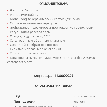
КОМПЛЕКТУЮЩИЕ ДЛЯ РАДИАТОРОВ
ТУМБЫ С УМЫВАЛЬНИКОМ НАПОЛЬНЫЕ
НАПОЛЬНЫЕ ЛЮКИ
СИФОНЫ ДЛЯ КУХОННЫХ МОЕК
ОПИСАНИЕ ТОВАРА
ПОРУЧНИ ДЛЯ МГН
СМЕСИТЕЛИ ДЛЯ БИДЕ
ТУМБЫ С УМЫВАЛЬНИКОМ ПОДВЕСНЫЕ
•
Настенный монтаж
СМЕСИТЕЛИ ДЛЯ МГН
•
Металлический рычаг
СМЕСИТЕЛИ ДЛЯ ВАННЫ
ШКАФЫ НАВЕСНЫЕ
УМЫВАЛЬНИКИ ДЛЯ МГН
•
Grohe Longlife керамический картиридж 35 мм
СМЕСИТЕЛИ ДЛЯ ДУША
•
С ограничителем температуры
УНИТАЗЫ ДЛЯ МГН
•
Grohe StarLight хромированное покрытие поверхности
СМЕСИТЕЛИ ДЛЯ КУХНИ
•
Регулировка расхода воды
•
Отвод для душа снизу 1/2"
СМЕСИТЕЛИ ДЛЯ УМЫВАЛЬНИКА
•
Со встроенным обратным клапаном
СМЕСИТЕЛИ МОНО
•
С защитой от обратного потока
•
Скрытые S-образные эксцентрики
СМЕСИТЕЛИ НА БОРТ ВАННЫ
•
Отражатель из металла
•
Гарантия на смеситель для душа Grohe BauEdge 23635001
ТЕРМОСТАТИЧЕСКИЕ СМЕСИТЕЛИ
составляет 5 лет.
ЦВЕТНЫЕ СМЕСИТЕЛИ
УГЛОВЫЕ ВЕНТИЛЯ ДЛЯ СМЕСИТЕЛЕЙ
Код товара:
1130000209
Сифоны
ХАРАКТЕРИСТИКИ ТОВАРА
ДЛЯ ДУШЕВЫХ ПОДДОНОВ
Сушилки для рук
Вид
однозахватный
ДЛЯ УМЫВАЛЬНИКОВ
Тип подводки
жесткая
АВТОМАТИЧЕСКИЕ СУШИЛКИ ДЛЯ РУК
Умывальники