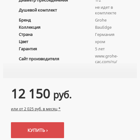
Диаметр присоединения
1/2
НАЖИМНЫЕ СУШИЛКИ ДЛЯ РУК
ВРЕЗНЫЕ УМЫВАЛЬНИКИ
Унитазы
не идет в
Душевой комплект
ПОГРУЖНЫЕ СУШИЛКИ ДЛЯ РУК
комплекте
ДВОЙНЫЕ УМЫВАЛЬНИКИ
ПОДВЕСНЫЕ УНИТАЗЫ
Бренд
Grohe
МЕБЕЛЬНЫЕ УМЫВАЛЬНИКИ
ПРИСТАВНЫЕ УНИТАЗЫ
Коллекция
BauEdge
НАКЛАДНЫЕ УМЫВАЛЬНИКИ
Страна
Германия
УНИТАЗЫ-КОМПАКТЫ
Цвет
хром
ПОДВЕСНЫЕ УМЫВАЛЬНИКИ
УНИТАЗЫ С БИДЕТКОЙ
Гарантия
5 лет
УМЫВАЛЬНИКИ НАД СТИРАЛЬНЫМИ МАШИНАМИ
КРЫШКИ-СИДЕНЬЯ
www.grohe-
Сайт производителя
УМЫВАЛЬНИКИ С ПЬЕДЕСТАЛАМИ
cac.com/ru/
КОМПЛЕКТУЮЩИЕ ДЛЯ УНИТАЗОВ
ПЬЕДЕСТАЛЫ ДЛЯ УМЫВАЛЬНИКОВ
ПОЛУПЬЕДЕСТАЛЫ ДЛЯ УМЫВАЛЬНИКОВ
12 150
руб.
или от 2 025 руб. в месяц *
КУПИТЬ ›