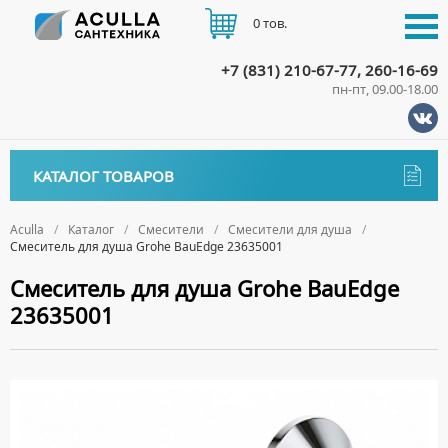
0 тов.
+7 (831) 210-67-77, 260-16-69
пн-пт, 09.00-18.00
КАТАЛОГ
КАТАЛОГ ТОВАРОВ
АКЦИИ
Аксессуары
ДОСТАВКА
Aculla
Каталог
Смесители
Смесители для душа
Смеситель для душа Grohe BauEdge 23635001
ДЕРЖАТЕЛИ
Биде
ОПЛАТА
Смеситель для душа Grohe BauEdge
ДИСПЕНСЕРЫ
НАПОЛЬНЫЕ БИДЕ
Ванны
23635001
ДОЗАТОРЫ ДЛЯ МЫЛА
ПОДВЕСНЫЕ БИДЕ
АКРИЛОВЫЕ ВАННЫ
КОНТАКТЫ
Ванны комплектующие
ЕРШИКИ
КРЫШКИ ДЛЯ БИДЕ
МРАМОРНЫЕ ВАННЫ
БОКОВЫЕ ПАНЕЛИ
Водонагреватели
КРЮЧКИ
СИФОНЫ ДЛЯ БИДЕ
ОТДЕЛЬНОСТОЯЩИЕ ВАННЫ
НОЖКИ
ВОДОНАГРЕВАТЕЛИ КОМБИНИРОВАННОГО НАГРЕВА
Все для душа
МЫЛЬНИЦЫ
СТАЛЬНЫЕ ВАННЫ
ПОДГОЛОВНИКИ
ВОДОНАГРЕВАТЕЛИ КОСВЕННОГО НАГРЕВА
ПОЛОТЕНЦЕДЕРЖАТЕЛИ
ДУШЕВЫЕ ДВЕРИ
Встройка
СИДЯЧИЕ ВАННЫ