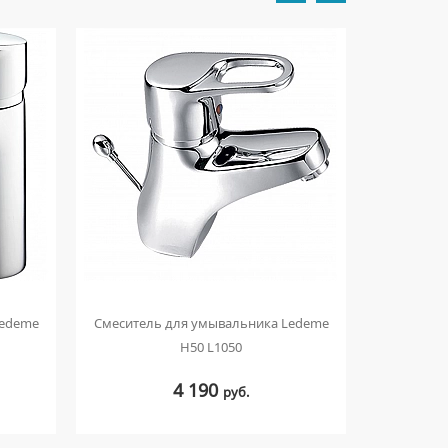
Ledeme
Смеситель для умывальника Ledeme
Смесител
H50 L1050
4 190
руб.