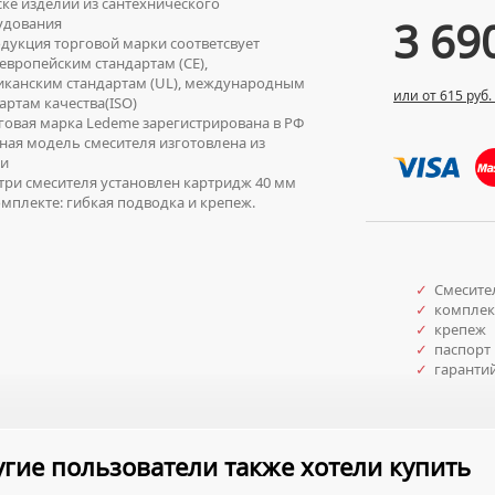
ке изделий из сантехнического
3 69
удования
укция торговой марки соответсвует
вропейским стандартам (СЕ),
иканским стандартам (UL), международным
или от 615 руб.
артам качества(ISO)
овая марка Ledeme зарегистрирована в РФ
ая модель смесителя изготовлена из
ни
ри смесителя установлен картридж 40 мм
мплекте: гибкая подводка и крепеж.
✓
Смесите
✓
комплект
✓
крепеж
✓
паспорт 
✓
гарантий
гие пользователи также хотели купить