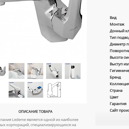
Вид
Монтаж
Донный к
Тип подво
Диаметр 
Поворотн
Высота см
Выступ из
Гигиениче
Бренд
Коллекци
Страна
Цвет
Гарантия
Сайт прои
ОПИСАНИЕ ТОВАРА
ания Ledeme является одной из наиболее
ных корпораций, специализирующихся на