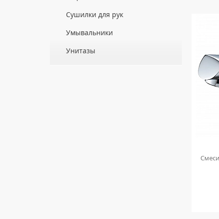
ДЛЯ ДУШЕВЫХ ПОДДОНОВ
Сушилки для рук
ДЛЯ УМЫВАЛЬНИКОВ
АВТОМАТИЧЕСКИЕ СУШИЛКИ ДЛЯ РУК
Умывальники
НАЖИМНЫЕ СУШИЛКИ ДЛЯ РУК
ВРЕЗНЫЕ УМЫВАЛЬНИКИ
Унитазы
ПОГРУЖНЫЕ СУШИЛКИ ДЛЯ РУК
ДВОЙНЫЕ УМЫВАЛЬНИКИ
ПОДВЕСНЫЕ УНИТАЗЫ
МЕБЕЛЬНЫЕ УМЫВАЛЬНИКИ
ПРИСТАВНЫЕ УНИТАЗЫ
НАКЛАДНЫЕ УМЫВАЛЬНИКИ
УНИТАЗЫ-КОМПАКТЫ
ПОДВЕСНЫЕ УМЫВАЛЬНИКИ
УНИТАЗЫ С БИДЕТКОЙ
УМЫВАЛЬНИКИ НАД СТИРАЛЬНЫМИ
КРЫШКИ-СИДЕНЬЯ
МАШИНАМИ
КОМПЛЕКТУЮЩИЕ ДЛЯ УНИТАЗОВ
УМЫВАЛЬНИКИ С ПЬЕДЕСТАЛАМИ
а Rossinka
Смеситель для умывальника Ledeme
Смеси
ПЬЕДЕСТАЛЫ ДЛЯ УМЫВАЛЬНИКОВ
H03 L1003
ПОЛУПЬЕДЕСТАЛЫ ДЛЯ
УМЫВАЛЬНИКОВ
3 890
руб.