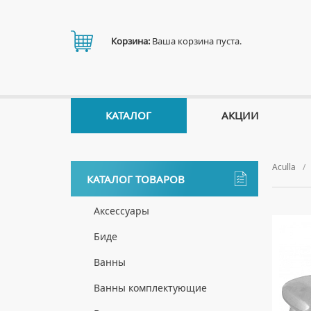
Корзина:
Ваша корзина пуста.
КАТАЛОГ
АКЦИИ
Aculla
КАТАЛОГ ТОВАРОВ
Аксессуары
ДЕРЖАТЕЛИ
Биде
ДИСПЕНСЕРЫ
НАПОЛЬНЫЕ БИДЕ
Ванны
ДОЗАТОРЫ ДЛЯ МЫЛА
ПОДВЕСНЫЕ БИДЕ
АКРИЛОВЫЕ ВАННЫ
Ванны комплектующие
ЕРШИКИ
КРЫШКИ ДЛЯ БИДЕ
МРАМОРНЫЕ ВАННЫ
БОКОВЫЕ ПАНЕЛИ