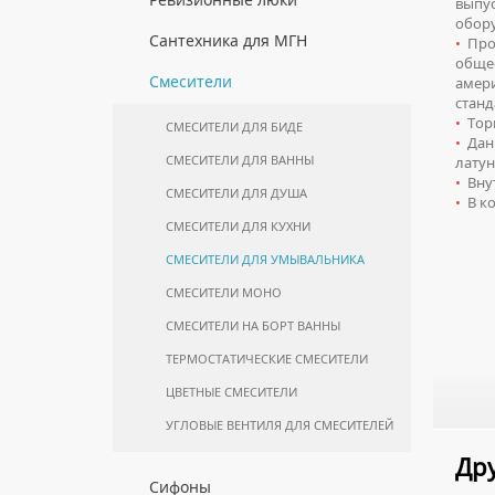
выпус
ПОЛОТЕНЦЕСУШИТЕЛИ
КОМПЛЕКТУЮЩИЕ ДЛЯ
МОЙКИ ИЗ НЕРЖАВЕЮЩЕЙ СТАЛИ
обор
БИМЕТАЛЛИЧЕСКИЕ РАДИАТОРЫ
ПОЛУПЕНАЛЫ НАПОЛЬНЫЕ
ИНСТАЛЛЯЦИЙ
КОМПЛЕКТУЮЩИЕ ДЛЯ
ЛЮКИ ПОД ПЛИТКУ
Сантехника для МГН
•
Прод
ПОЛОТЕНЦЕСУШИТЕЛЕЙ
МРАМОРНЫЕ МОЙКИ
СТАЛЬНЫЕ РАДИАТОРЫ
общее
ПОЛУПЕНАЛЫ ПОДВЕСНЫЕ
ЛЮКИ ПОД ПОКРАСКУ
ИНСТАЛЛЯЦИИ ДЛЯ МГН
Смесители
амер
ПРОФЕССИОНАЛЬНЫЕ МОЙКИ
КОМПЛЕКТУЮЩИЕ ДЛЯ РАДИАТОРОВ
ТУМБЫ С УМЫВАЛЬНИКОМ
станд
НАПОЛЬНЫЕ ЛЮКИ
ПОРУЧНИ ДЛЯ МГН
НАПОЛЬНЫЕ
СИФОНЫ ДЛЯ КУХОННЫХ МОЕК
•
Торг
СМЕСИТЕЛИ ДЛЯ БИДЕ
•
Данн
СМЕСИТЕЛИ ДЛЯ МГН
ТУМБЫ С УМЫВАЛЬНИКОМ
СМЕСИТЕЛИ ДЛЯ ВАННЫ
ПОДВЕСНЫЕ
лату
УМЫВАЛЬНИКИ ДЛЯ МГН
•
Внут
СМЕСИТЕЛИ ДЛЯ ДУША
ШКАФЫ НАВЕСНЫЕ
•
В ко
УНИТАЗЫ ДЛЯ МГН
СМЕСИТЕЛИ ДЛЯ КУХНИ
СМЕСИТЕЛИ ДЛЯ УМЫВАЛЬНИКА
СМЕСИТЕЛИ МОНО
СМЕСИТЕЛИ НА БОРТ ВАННЫ
ТЕРМОСТАТИЧЕСКИЕ СМЕСИТЕЛИ
ЦВЕТНЫЕ СМЕСИТЕЛИ
УГЛОВЫЕ ВЕНТИЛЯ ДЛЯ СМЕСИТЕЛЕЙ
Дру
Сифоны