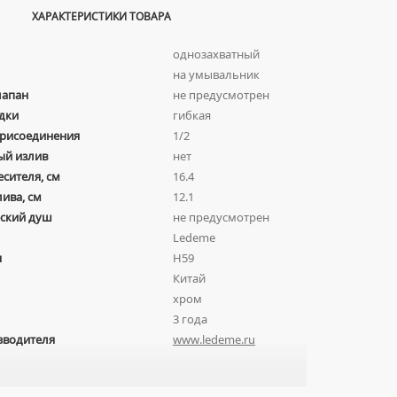
ХАРАКТЕРИСТИКИ ТОВАРА
однозахватный
на умывальник
лапан
не предусмотрен
дки
гибкая
присоединения
1/2
ый излив
нет
есителя, см
16.4
лива, см
12.1
ский душ
не предусмотрен
Ledeme
я
H59
Китай
хром
3 года
зводителя
www.ledeme.ru