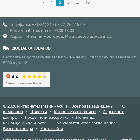
‹
1
2
3
…
10
›
Телефоны: +7 (831) 210-67-77, 260-16-69
Режим работы: пн-пт, 09.00-18.00
Адрес: г.Нижний Новгород, Московское шоссе д.52г
ДОСТАВКА ТОВАРОВ
Бесплатная доставка заказов по Нижнему Новгороду при заказе от
5000 рублей
© 2026 Интернет-магазин «Aculla». Все права защищены. |
О
компании
•
Новости
•
Каталоги сантехники
•
Сервисные
центры
•
Кредит или рассрочка
•
Политика
конфиденциальности
•
Пользовательское соглашение
•
Возврат товара
•
Карта сайта
Сайт использует файлы cookie для предоставления удобного,
Закрыть