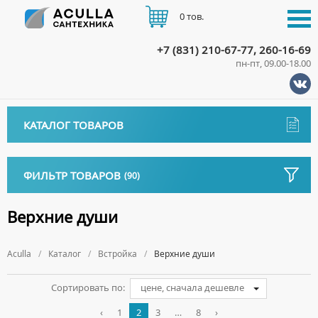
0 тов.
+7 (831) 210-67-77, 260-16-69
пн-пт, 09.00-18.00
КАТАЛОГ
КАТАЛОГ ТОВАРОВ
АКЦИИ
Аксессуары
ДОСТАВКА
ФИЛЬТР ТОВАРОВ
(90)
ДЕРЖАТЕЛИ
Биде
ОПЛАТА
ДИСПЕНСЕРЫ
НАПОЛЬНЫЕ БИДЕ
Длина, см
Ванны
Верхние души
ДОЗАТОРЫ ДЛЯ МЫЛА
ПОДВЕСНЫЕ БИДЕ
АКРИЛОВЫЕ ВАННЫ
КОНТАКТЫ
Ванны комплектующие
Ширина, см
ЕРШИКИ
КРЫШКИ ДЛЯ БИДЕ
Aculla
МРАМОРНЫЕ ВАННЫ
Каталог
Встройка
Верхние души
БОКОВЫЕ ПАНЕЛИ
Водонагреватели
Вид
КРЮЧКИ
СИФОНЫ ДЛЯ БИДЕ
ОТДЕЛЬНОСТОЯЩИЕ ВАННЫ
НОЖКИ
ВОДОНАГРЕВАТЕЛИ КОМБИНИРОВАННОГО НАГРЕВА
Все для душа
МЫЛЬНИЦЫ
Сортировать по:
цене, сначала дешевле
Тип подводки
СТАЛЬНЫЕ ВАННЫ
ПОДГОЛОВНИКИ
ВОДОНАГРЕВАТЕЛИ КОСВЕННОГО НАГРЕВА
ПОЛОТЕНЦЕДЕРЖАТЕЛИ
ДУШЕВЫЕ ДВЕРИ
‹
1
2
3
…
8
›
Встройка
СИДЯЧИЕ ВАННЫ