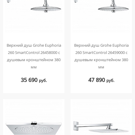
НАКЛАДНЫЕ УМЫВАЛЬНИКИ
УНИТАЗЫ-КОМПАКТЫ
ТЕРМОСТАТИЧЕСКИЕ СМЕСИТЕЛИ
ПОДВЕСНЫЕ УМЫВАЛЬНИКИ
УНИТАЗЫ С БИДЕТКОЙ
ЦВЕТНЫЕ СМЕСИТЕЛИ
УМЫВАЛЬНИКИ НАД СТИРАЛЬНЫМИ МАШИНАМИ
КРЫШКИ-СИДЕНЬЯ
УГЛОВЫЕ ВЕНТИЛЯ ДЛЯ СМЕСИТЕЛЕЙ
УМЫВАЛЬНИКИ С ПЬЕДЕСТАЛАМИ
КОМПЛЕКТУЮЩИЕ ДЛЯ УНИТАЗОВ
ПЬЕДЕСТАЛЫ ДЛЯ УМЫВАЛЬНИКОВ
Верхний душ Grohe Euphoria
Верхний душ Grohe Euphoria
ПОЛУПЬЕДЕСТАЛЫ ДЛЯ УМЫВАЛЬНИКОВ
260 SmartControl 26458000 с
260 SmartControl 26459000 с
душевым кронштейном 380
душевым кронштейном 380
мм
мм
35 690
47 890
руб.
руб.