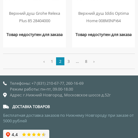
Верхний душ Grohe Relexa
Верхний душ Iddis Optima
Plus 85 28404000
Home 008MINPi64
Товар недоступен для заказа
Товар недоступен для заказа
‹
1
2
3
…
8
›
Телефоны: +7 (831) 210-67-77, 260-16-69
Режим работы: пн-пт, 09.00-18.00
Адрес: г.Нижний Новгород, Московское шоссе д.52г
ДОСТАВКА ТОВАРОВ
Бесплатная доставка заказов по Нижнему Новгороду при заказе от
5000 рублей