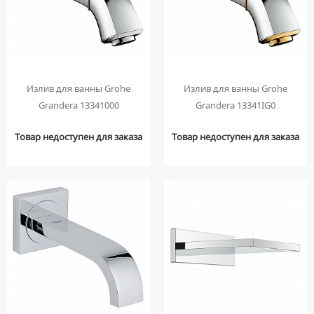
НАКЛАДНЫЕ УМЫВАЛЬНИКИ
УНИТАЗЫ-КОМПАКТЫ
ТЕРМОСТАТИЧЕСКИЕ СМЕСИТЕЛИ
ПОДВЕСНЫЕ УМЫВАЛЬНИКИ
УНИТАЗЫ С БИДЕТКОЙ
ЦВЕТНЫЕ СМЕСИТЕЛИ
УМЫВАЛЬНИКИ НАД СТИРАЛЬНЫМИ МАШИНАМИ
КРЫШКИ-СИДЕНЬЯ
УГЛОВЫЕ ВЕНТИЛЯ ДЛЯ СМЕСИТЕЛЕЙ
УМЫВАЛЬНИКИ С ПЬЕДЕСТАЛАМИ
КОМПЛЕКТУЮЩИЕ ДЛЯ УНИТАЗОВ
Излив для ванны Grohe
Излив для ванны Grohe
ПЬЕДЕСТАЛЫ ДЛЯ УМЫВАЛЬНИКОВ
Grandera 13341000
Grandera 13341IG0
ПОЛУПЬЕДЕСТАЛЫ ДЛЯ УМЫВАЛЬНИКОВ
Товар недоступен для заказа
Товар недоступен для заказа