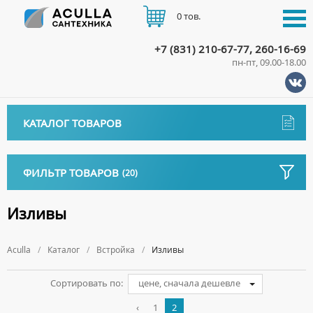
0 тов.
+7 (831) 210-67-77, 260-16-69
пн-пт, 09.00-18.00
КАТАЛОГ
КАТАЛОГ ТОВАРОВ
АКЦИИ
Аксессуары
ДОСТАВКА
ФИЛЬТР ТОВАРОВ
(20)
ДЕРЖАТЕЛИ
Биде
ОПЛАТА
ДИСПЕНСЕРЫ
НАПОЛЬНЫЕ БИДЕ
Длина, см
Ванны
Изливы
ДОЗАТОРЫ ДЛЯ МЫЛА
ПОДВЕСНЫЕ БИДЕ
АКРИЛОВЫЕ ВАННЫ
КОНТАКТЫ
Ванны комплектующие
Тип
ЕРШИКИ
КРЫШКИ ДЛЯ БИДЕ
Aculla
МРАМОРНЫЕ ВАННЫ
Каталог
Встройка
Изливы
БОКОВЫЕ ПАНЕЛИ
Водонагреватели
Бренд
КРЮЧКИ
СИФОНЫ ДЛЯ БИДЕ
ОТДЕЛЬНОСТОЯЩИЕ ВАННЫ
НОЖКИ
ВОДОНАГРЕВАТЕЛИ КОМБИНИРОВАННОГО НАГРЕВА
Все для душа
МЫЛЬНИЦЫ
Сортировать по:
цене, сначала дешевле
Страна
СТАЛЬНЫЕ ВАННЫ
ПОДГОЛОВНИКИ
ВОДОНАГРЕВАТЕЛИ КОСВЕННОГО НАГРЕВА
ПОЛОТЕНЦЕДЕРЖАТЕЛИ
ДУШЕВЫЕ ДВЕРИ
‹
1
2
Встройка
СИДЯЧИЕ ВАННЫ